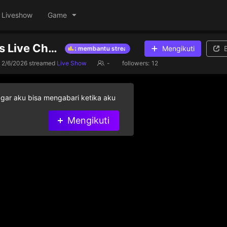
Liveshow
Game
H Jinu123a's Live Channel
Mengikuti
rikan gift berlian untuk membantu streamer yang ada di dalam daftar
2/6/2026
streamed
Live Show
-
followers:
12
agar aku bisa mengabari ketika aku
Mengikuti