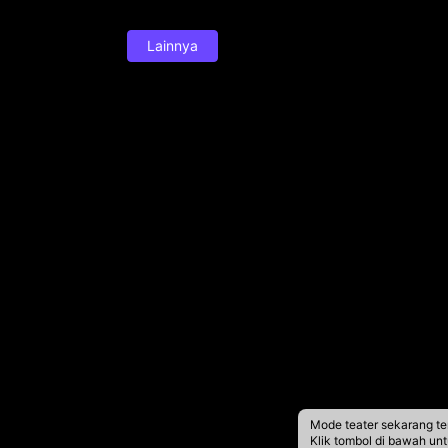
Lainnya
Mode teater sekarang te
Klik tombol di bawah un