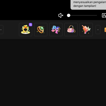
menyesuaikan pengala
dengan tampilan!
gà bẻm
5
12
rs
Live Show
Live Show