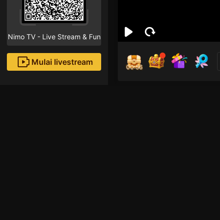
Nimo TV - Live Stream & Fun
Mulai livestream
00:56
ya 
Followe
Rekomendasi livestream
Live Show