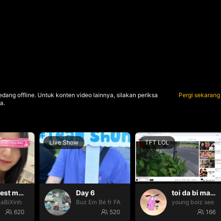
dang offline. Untuk konten video lainnya, silakan periksa
Pergi sekarang
a.
Live Show
TFT LOL
Manifest may mắn ✨
Day 6
toi da bi mat tien ngoo
SaBiXinh
Buz Em Bé fr FAIRIES
young boiz see ti
620
520
166