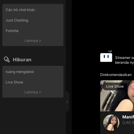
Các trò chơi khác
Just Chatting
Fortnite
Lainnya
>
Streamer se
Hiburan
beranda ny
ruang mengobrol
Direkomendasikan
Live Show
Live Show
Lainnya
>
[LIN] 