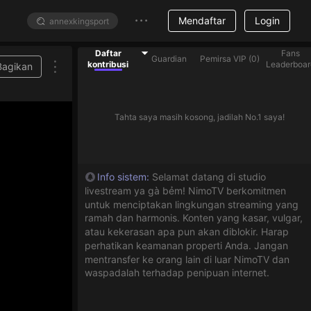
Mendaftar
Login
Daftar
Fans
Guardian
Pemirsa VIP
(
0
)
kontribusi
Leaderboar
Bagikan
Berikan gift berlian untuk membantu streamer yang ada di dalam daftar
Tahta saya masih kosong, jadilah No.1 saya!
Info sistem
:
Selamat datang di studio
livestream ya gà bẻm! NimoTV berkomitmen
untuk menciptakan lingkungan streaming yang
ramah dan harmonis. Konten yang kasar, vulgar,
atau kekerasan apa pun akan diblokir. Harap
perhatikan keamanan properti Anda. Jangan
mentransfer ke orang lain di luar NimoTV dan
waspadalah terhadap penipuan internet.