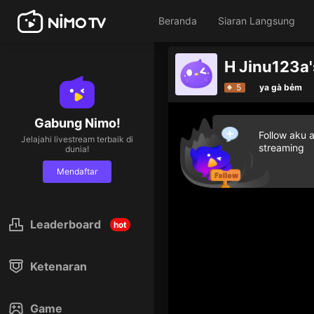
Beranda
Siaran Langsung
Be
5
ya gà bẻm
Gabung Nimo!
Follow aku 
Jelajahi livestream terbaik di
streaming
dunia!
Mendaftar
Leaderboard
hot
Ketenaran
Game