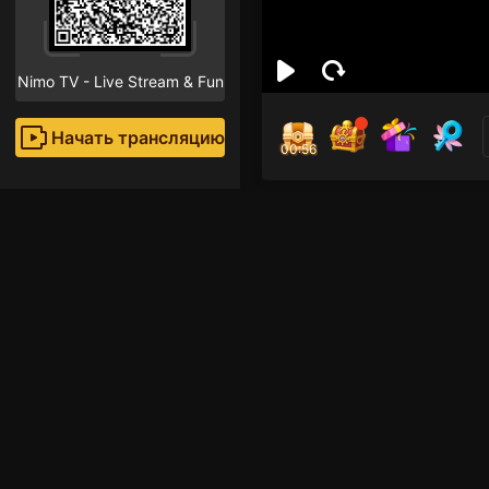
Nimo TV - Live Stream & Fun
Начать трансляцию
00:55
Tie
Поклон
Рекомендованные стр
League of Legends