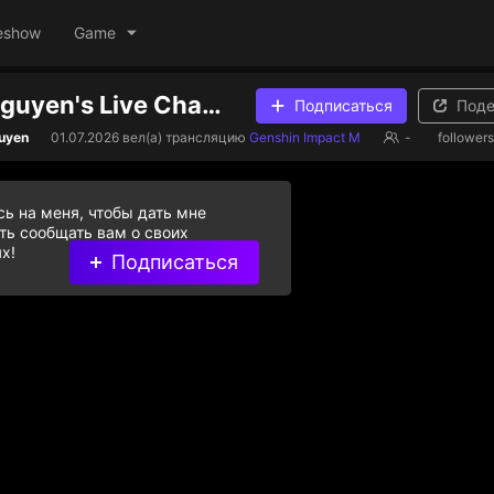
eshow
Game
Tien minh Nguyen's Live Channel
Подписаться
Поде
guyen
01.07.2026
вел(а) трансляцию
Genshin Impact M
-
followers
ь на меня, чтобы дать мне
ь сообщать вам о своих
х!
Подписаться