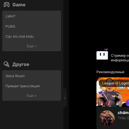
Game
LMHT
PUBG
Các trò chơi khác
Еще
>
Стример н
информаци
Другое
Рекомендуемые
Voice Room
League of Lege
Прямая трансляция
Еще
>
chấm 
Thầy G