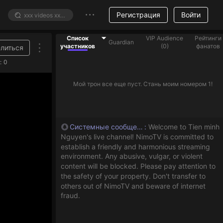
Регистрация
Войти
Список
VIP Audience
Рейтинги
Guardian
участников
(
0
)
фанатов
литься
:
0
Мой трон все еще пуст. Стань моим номером 1!
Системные сообщения
:
Welcome to Tien minh
Nguyen's live channel! NimoTV is committed to
establish a friendly and harmonious streaming
environment. Any abusive, vulgar, or violent
content will be blocked. Please pay attention to
the safety of your property. Don't transfer to
others out of NimoTV and beware of internet
fraud.