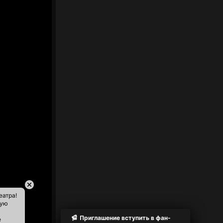
еатра!
ную
Приглашение вступить в фан-
е