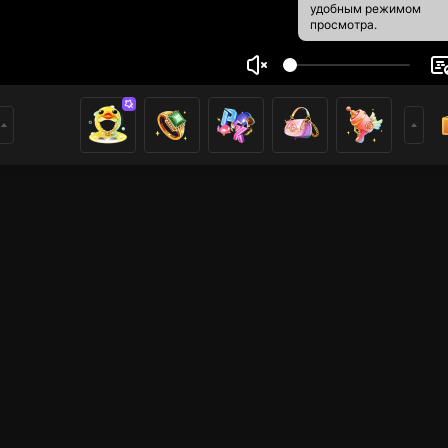
удобным режимом
просмотра.
n minh Nguyen
1
0
ники
имеры
Прямые трансляции
PUBG