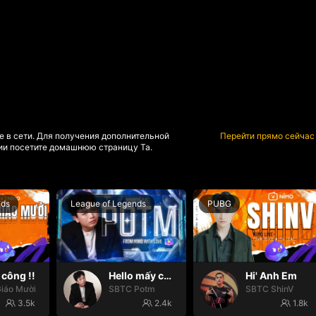
е в сети. Для получения дополнительной
Перейти прямо сейчас
и посетите домашнюю страницу Та.
nds
League of Legends
PUBG
công !!
Hello mấy cục Zàng nhaaa
Hi' Anh Em
iáo Mười
SBTC Potm
SBTC ShinV
3.5k
2.4k
1.8k