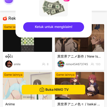
Oreoo Strieng
Game lainnya
Rekomendasi
Ketuk untuk mengklaim!
Game lainnya
Game lainnya
sentinelEnd
စမိုင်း
異世界アニメ新作 / New Isekai Anime
smile
8
nimo454673745
193
Game lainnya
Game lainnya
Buka NIMO TV
Anime
異世界アニメ色々 / Isekai Anime Mix