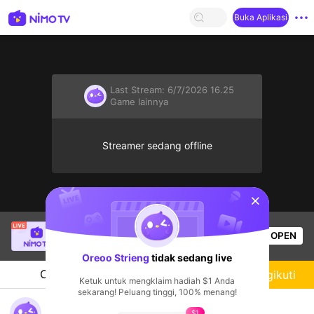
Buka Aplikasi
Last Stream:
6/7/2026 16.25
Game lainnya
Streamer sedang offline
sentinelStart
Shayy
sedang siaran langsung!
OPEN
Game lainnya
56
Penonton
Oreoo Strieng
tidak sedang live
Chat
Streamer
Mengikuti
Ketuk untuk mengklaim hadiah $1 Anda
sekarang! Peluang tinggi, 100% menang!
Oreoo Game Streaming
$1