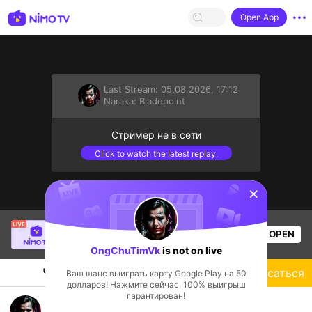
Open App
Last Stream:
05.08.2026, 17:12
Naraka: Bladepoint
Стример не в сети
Click to watch the latest replay.
sentinelStart
Thầy Giáo Ba
is live!
OPEN
League of Legends
26.2k
Views
OngChuTimVk
is not on live
Чат
Стример
Подписаться
Ваш шанс выиграть карту Google Play на 50
долларов! Нажмите сейчас, 100% выигрыш
гарантирован!
Live Where Winds Meet RTX 5090