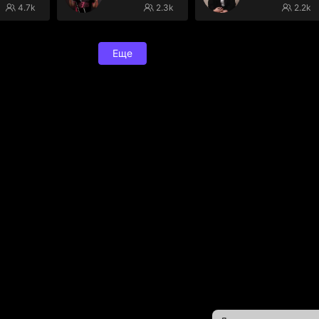
4.7k
2.3k
2.2k
Еще