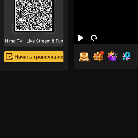
Nimo TV - Live Stream & Fun
Начать трансляцию
00:55
nim
Поклон
Hi! I am a new strea
that "Follow" button!