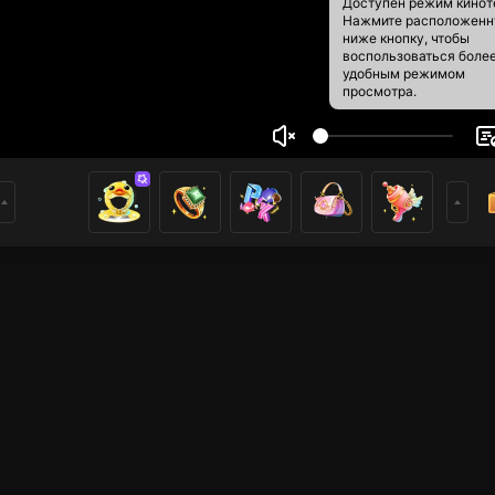
Доступен режим кинот
Нажмите расположен
ниже кнопку, чтобы
воспользоваться боле
удобным режимом
просмотра.
o671700394
2
3
ники
mer of Nimo TV. Hope you enjoy my livestream and feel free 