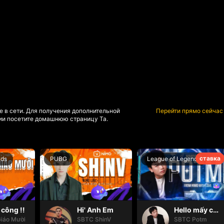
е в сети. Для получения дополнительной
Перейти прямо сейчас
и посетите домашнюю страницу Та.
ставка
nds
PUBG
League of Legends
công !!
Hi' Anh Em
Hello mấy cục Zàng nhaaa
iáo Mười
SBTC ShinV
SBTC Potm