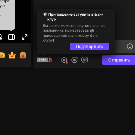
еатра!
ную
Приглашение вступить в фан-
е
клуб
Вы также можете получить значок
поклонника, пожертвовав
,
присоединяйтесь к моему фан-
клубу!
Подтвердить
FAN
Отправить
to tap 