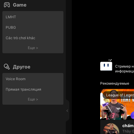
Game
LMHT
PUBG
Các trò chơi khác
Еще
>
Другое
Стример н
информаци
Voice Room
Рекомендуемые
Прямая трансляция
League of Lege
Еще
>
chấm 
Thầy G