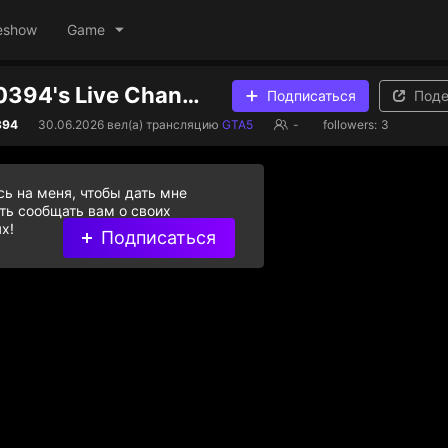
eshow
Game
nimo671700394's Live Channel
Подписаться
Поде
394
30.06.2026
вел(а) трансляцию
GTA5
-
followers:
3
ь на меня, чтобы дать мне
ь сообщать вам о своих
х!
Подписаться