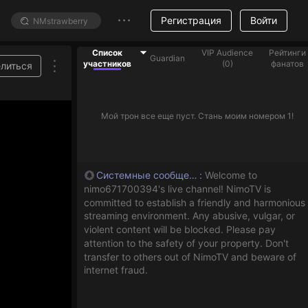
Регистрация
Войти
Список
VIP Audience
Рейтинги
Guardian
участников
(
0
)
фанатов
литься
Мой трон все еще пуст. Стань моим номером 1!
Системные сообщения
:
Welcome to
nimo671700394's live channel! NimoTV is
committed to establish a friendly and harmonious
streaming environment. Any abusive, vulgar, or
violent content will be blocked. Please pay
attention to the safety of your property. Don't
transfer to others out of NimoTV and beware of
internet fraud.