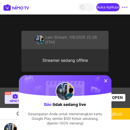
Buka Aplikasi
Last Stream:
1/8/2026 22.08
GTA5
Streamer sedang offline
sentinelStart
LuisHa
sedang siaran langsung!
OPEN
GTA5
76
Penonton
Bảo
tidak sedang live
Chat
Streamer
Mengikuti
Kesempatan Anda untuk memenangkan kartu
Google Play senilai $50! Ketuk sekarang,
dijamin 100% menang!
Bảo