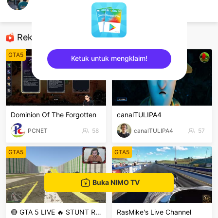
Bảo
GTA5
Rekomendasi
GTA5
GTA5
Ketuk untuk mengklaim!
sentinelEnd
Dominion Of The Forgotten
canalTULIPA4
PCNET
58
canalTULIPA4
57
GTA5
GTA5
Buka NIMO TV
🔴 GTA 5 LIVE 🔥 STUNT RACE
RasMike's Live Channel