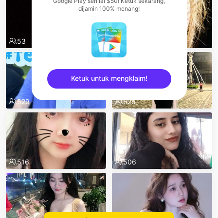
Google Play senilai $50! Ketuk sekarang,
dijamin 100% menang!
53
553
Ketuk untuk mengklaim!
529
525
sentinelEnd
516
506