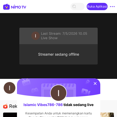
Buka Aplikasi
Last Stream:
7/5/2026 10.05
Live Show
Streamer sedang offline
sentinelStart
islamic
Islamic Vibes786-786
Live Show
Islamic Vibes786-786
tidak sedang live
Rekomendasi
Kesempatan Anda untuk memenangkan kartu