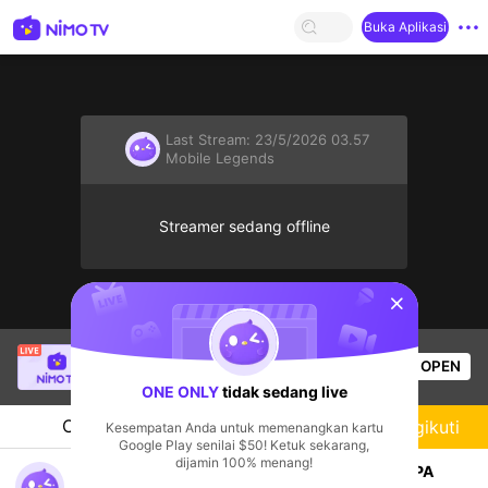
Buka Aplikasi
Last Stream:
23/5/2026 03.57
Mobile Legends
Streamer sedang offline
sentinelStart
SBTC Clear
sedang siaran langsung!
OPEN
League of Legends
2.4k
Penonton
ONE ONLY
tidak sedang live
Chat
Streamer
Mengikuti
Kesempatan Anda untuk memenangkan kartu
Google Play senilai $50! Ketuk sekarang,
dijamin 100% menang!
MABERR YG MAU MABER BOLEH KASIH GIFT APA