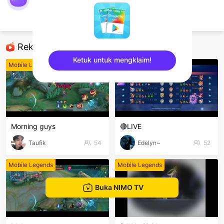
PUN
ONE ONLY
Mobile Legends
Rekomendasi
Ketuk untuk mengklaim!
Mobile Legends
Mobile Legends
sentinelEnd
Morning guys
🔴LIVE
Taufik
54
Edelyn~
52
Mobile Legends
Mobile Legends
Buka NIMO TV