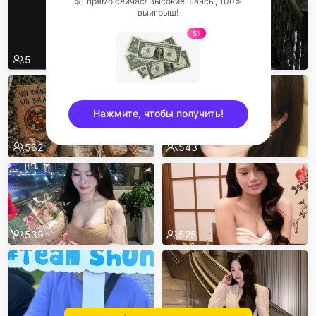
$1 прямо сейчас! Высокие шансы, 100%
выигрыш!
$1
7
5
572
Нажмите, чтобы получить!
562
543
sentinelEnd
539
525