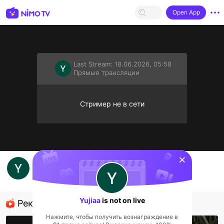
Open App
Last Stream:
18.06.2026, 05:58
Прямые трансляции
Стример не в сети
sentinelStart
gabutt
Yujiaa
Прямые трансляции
Yujiaa
is not on live
Рекомендованные стримеры
Нажмите, чтобы получить вознаграждение в