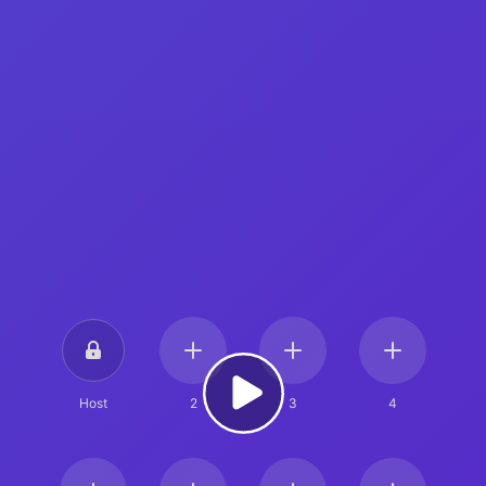
Host
2
3
4