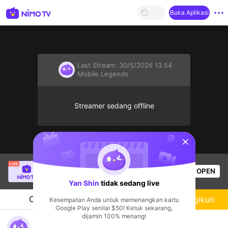
Buka Aplikasi
Last Stream:
30/5/2026 13.54
Mobile Legends
Streamer sedang offline
sentinelStart
Christine Eunmin
sedang siaran langsung!
OPEN
Mobile Legends
51
Penonton
Yan Shin
tidak sedang live
Chat
Streamer
Mengikuti
Kesempatan Anda untuk memenangkan kartu
Google Play senilai $50! Ketuk sekarang,
dijamin 100% menang!
https://nimotv.onelink.me/B6cW/aeec582a