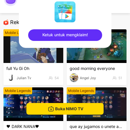
Yan Shin
Mobile Legends
Rekomendasi
Mobile Legends
Mobile Legends
Ketuk untuk mengklaim!
sentinelEnd
full Yu Gi Oh
good morning everyone
Julian Tv
54
Angel Joy
51
Mobile Legends
Mobile Legends
Buka NIMO TV
🖤 DARK NANA🖤
que ay jugamos o unete ami clan