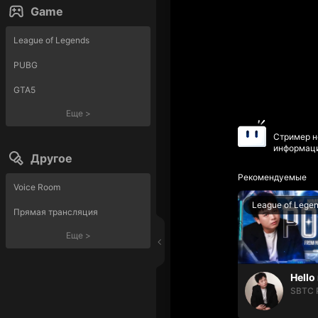
Game
League of Legends
PUBG
GTA5
Еще
>
Стример н
информаци
Другое
Рекомендуемые
Voice Room
League of Lege
Прямая трансляция
Еще
>
SBTC 