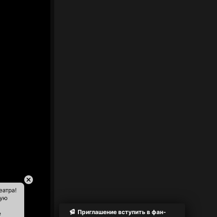
еатра!
ную
Приглашение вступить в фан-
е