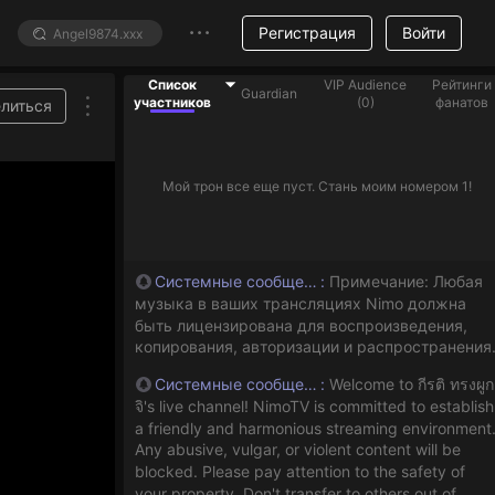
Регистрация
Войти
Список
VIP Audience
Рейтинги
Guardian
участников
(
0
)
фанатов
литься
Мой трон все еще пуст. Стань моим номером 1!
Системные сообщения
:
Примечание: Любая
музыка в ваших трансляциях Nimo должна
быть лицензирована для воспроизведения,
копирования, авторизации и распространения
Системные сообщения
:
Welcome to กีรติ ทรงผูก
จิ's live channel! NimoTV is committed to establish
a friendly and harmonious streaming environment
Any abusive, vulgar, or violent content will be
blocked. Please pay attention to the safety of
your property. Don't transfer to others out of