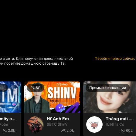
е в сети. Для получения дополнительной
Перейти прямо сейчас
и посетите домашнюю страницу Та.
nds
PUBG
Прямые трансляции
Hello mấy cục Zàng nhaaa
Hi' Anh Em
Tháng mới may mắn nhooo
Potm
SBTC ShinV
[LIN] là Cỏ
2.8k
2.0k
602