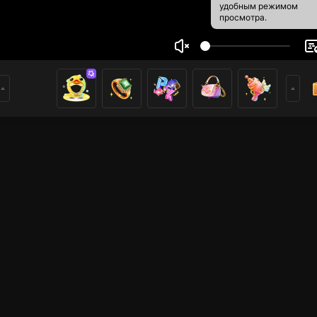
удобным режимом
просмотра.
 ทรงผูกจิ
7
16
ники
имеры
Прямые трансляции
Прямые трансляции