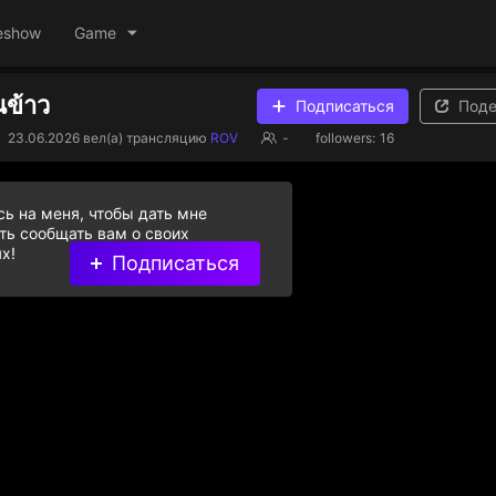
eshow
Game
นข้าว
Подписаться
Поде
23.06.2026
вел(а) трансляцию
ROV
-
followers:
16
ь на меня, чтобы дать мне
ь сообщать вам о своих
х!
Подписаться