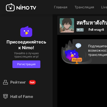
Главная
Трансляция
Liv
สตรีมหาตังกิ
7
กีรติ ทรงผูกจิ
Присоединяйтесь
Подпишитес
к Nimo!
возможност
Узнайте о лучших
трансляция
трансляциях игр!
Регистрация
Рейтинг
hot
Hall of Fame