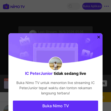
Buka Aplikasi
sentinelStart
Last Stream:
16/5/2026 01.05
GTA5
Streamer sedang offline
IC PeterJunior
tidak sedang live
ViralRabbi
sedang siaran langsung!
Buka Nimo TV untuk menonton live streaming
IC
OPEN
GTA5
57
Penonton
PeterJunior
tepat waktu dan tonton rekaman
langsung terbaru!
Chat
Streamer
Mengikuti
Buka Nimo TV
IC PeterJunior's Live Channel