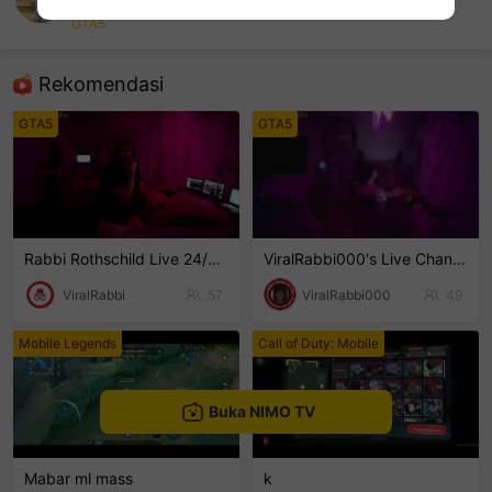
IC PeterJunior
GTA5
sentinelEnd
Rekomendasi
GTA5
GTA5
Rabbi Rothschild Live 24/7/365
ViralRabbi000's Live Channel
ViralRabbi
57
ViralRabbi000
49
Mobile Legends
Call of Duty: Mobile
Buka NIMO TV
Mabar ml mass
k