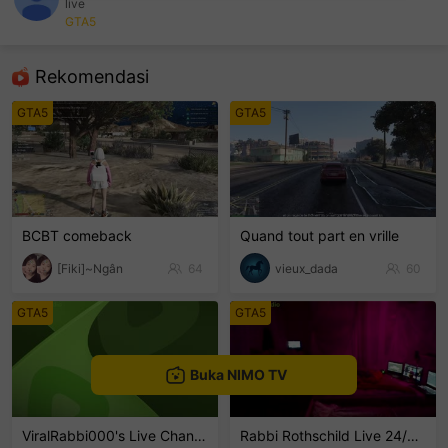
live
GTA5
sentinelEnd
Rekomendasi
GTA5
GTA5
BCBT comeback
Quand tout part en vrille
[Fiki]~Ngân
64
vieux_dada
60
GTA5
GTA5
Buka NIMO TV
ViralRabbi000's Live Channel
Rabbi Rothschild Live 24/7/365