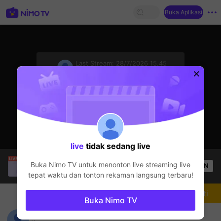
Buka Aplikasi
sentinelStart
Last Stream:
28/7/2026 15.45
GTA5
Streamer sedang offline
live
tidak sedang live
[Fiki]~Ngân
sedang siaran langsung!
Buka Nimo TV untuk menonton live streaming
live
OPEN
GTA5
64
Penonton
tepat waktu dan tonton rekaman langsung terbaru!
Chat
Streamer
Mengikuti
Buka Nimo TV
Gabut