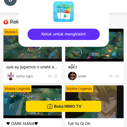
Sciros Black
Mobile Legends
Rekomendasi
Mobile Legends
Mobile Legends
Ketuk untuk mengklaim!
sentinelEnd
que ay jugamos o unete ami clan
စမိုင်း
señor ogro
52
smile
50
Mobile Legends
Mobile Legends
Buka NIMO TV
🖤 DARK NANA🖤
full Yu Gi Oh