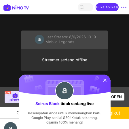
Buka Aplikasi
Last Stream:
8/6/2026 13.19
Mobile Legends
Streamer sedang offline
sentinelStart
Christine Eunmin
sedang siaran langsung!
OPEN
Mobile Legends
50
Penonton
Sciros Black
tidak sedang live
Chat
Streamer
Mengikuti
Kesempatan Anda untuk memenangkan kartu
Google Play senilai $50! Ketuk sekarang,
dijamin 100% menang!
mabar sini yang gabut