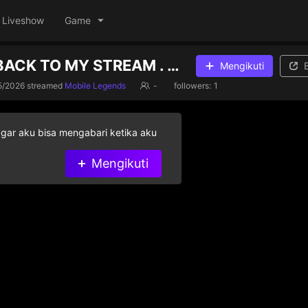
Liveshow
Game
WELCOME BACK TO MY STREAM . MAGLALIVE NA ULET TAYO
Mengikuti
5/2026
streamed
Mobile Legends
-
followers:
1
agar aku bisa mengabari ketika aku
Mengikuti