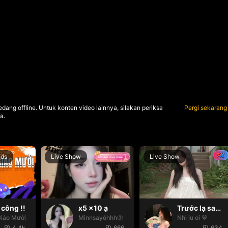
dang offline. Untuk konten video lainnya, silakan periksa
Pergi sekarang
a.
nds
Live Show
Live Show
công !!
x5 x10 ạ
Trước lạ sau thân 👀🫂
iáo Mười
Minnsayỏhhh🦋
Nhi iu oi 💙
4.4k
666
634