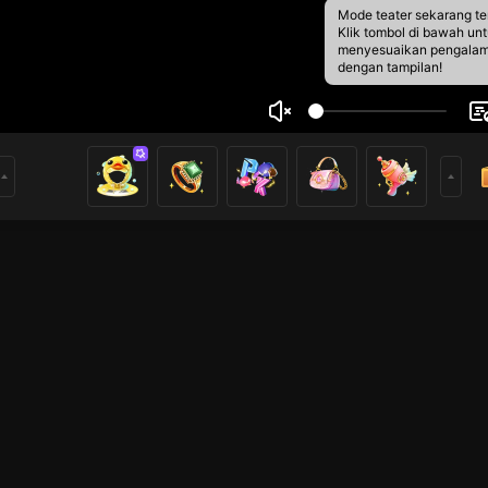
Mode teater sekarang te
Klik tombol di bawah un
menyesuaikan pengala
dengan tampilan!
👌
5
1
rs
u like my streaming and don't forget to follow me ❤️🫶 