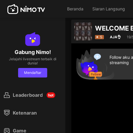
Beranda
Siaran Langsung
5
AJA👌
19/
Gabung Nimo!
Follow aku 
Jelajahi livestream terbaik di
streaming
dunia!
Mendaftar
Leaderboard
hot
Ketenaran
Game