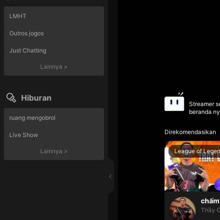
LMHT
Outros jogos
Just Chatting
Lainnya
>
Hiburan
Streamer se
beranda ny
ruang mengobrol
Direkomendasikan
Live Show
League of Lege
Lainnya
>
chấm 
Thầy G