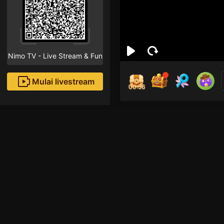
Nimo TV - Live Stream & Fun
Mulai livestream
00:56
AJA
Followe
Hi 👋 follow me if yo