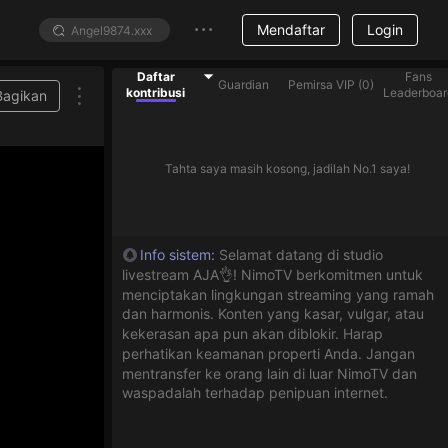
Mendaftar
Login
Daftar
Fans
Guardian
Pemirsa VIP
(
0
)
kontribusi
Leaderboar
Bagikan
Tahta saya masih kosong, jadilah No.1 saya!
Info sistem
:
Selamat datang di studio
livestream AJA👌! NimoTV berkomitmen untuk
menciptakan lingkungan streaming yang ramah
dan harmonis. Konten yang kasar, vulgar, atau
kekerasan apa pun akan diblokir. Harap
perhatikan keamanan properti Anda. Jangan
mentransfer ke orang lain di luar NimoTV dan
waspadalah terhadap penipuan internet.