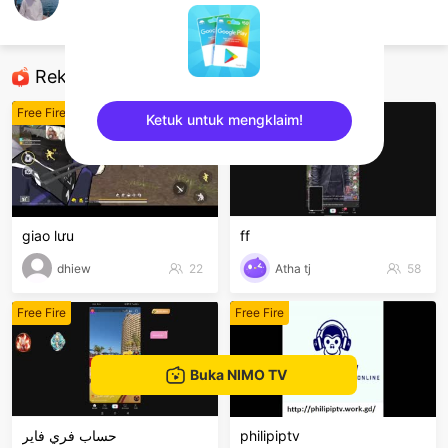
Nguyễn Vinh
Free Fire
Rekomendasi
Free Fire
Free Fire
Ketuk untuk mengklaim!
sentinelEnd
giao lưu
ff
dhiew
22
Atha tj
58
Free Fire
Free Fire
Buka NIMO TV
حساب فري فاير
philipiptv