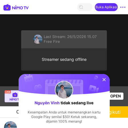
Buka Aplikasi
Last Stream:
26/5/2026 15.07
Free Fire
Streamer sedang offline
sentinelStart
philipiptv
sedang siaran langsung!
OPEN
Free Fire
54
Penonton
Nguyễn Vinh
tidak sedang live
Chat
Streamer
Mengikuti
Kesempatan Anda untuk memenangkan kartu
Google Play senilai $50! Ketuk sekarang,
dijamin 100% menang!
ai game hong, chơi 30' off