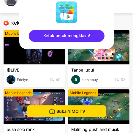
Billy Apriliyan
Mobile Legends
Rekomendasi
Mobile Legends
Mobile Legends
Ketuk untuk mengklaim!
sentinelEnd
🔴LIVE
Tanpa judul
Edelyn~
49
alan apuy
52
Mobile Legends
Mobile Legends
Buka NIMO TV
push solo rank
Malming push and musik