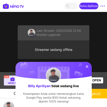
Buka Aplikasi
Last Stream:
24/5/2026 21.04
Mobile Legends
Streamer sedang offline
sentinelStart
twilight
sedang siaran langsung!
OPEN
Mobile Legends
35
Penonton
Billy Apriliyan
tidak sedang live
Chat
Streamer
Mengikuti
Kesempatan Anda untuk memenangkan kartu
Google Play senilai $50! Ketuk sekarang,
dijamin 100% menang!
mabar gratis