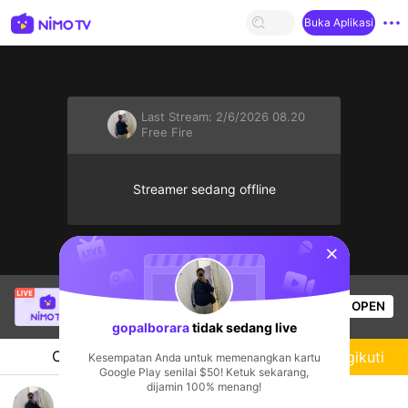
Buka Aplikasi
Last Stream:
2/6/2026 08.20
Free Fire
Streamer sedang offline
sentinelStart
fcscdsbu36
sedang siaran langsung!
OPEN
Free Fire
50
Penonton
gopalborara
tidak sedang live
Chat
Streamer
Mengikuti
Kesempatan Anda untuk memenangkan kartu
Google Play senilai $50! Ketuk sekarang,
dijamin 100% menang!
Masukkk bree