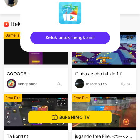
gopalborara
Free Fire
Rekomendasi
Game lainnya
Free Fire
Ketuk untuk mengklaim!
sentinelEnd
GOOOO!!!!
ff nha ae cho tui xin 1 fl
Vangeance
fcscdsbu36
50
Free Fire
Free Fire
Buka NIMO TV
Ta kornเอง
jugando free Fire. <^>~<> -_-)