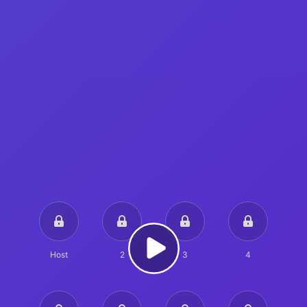
Host
2
3
4