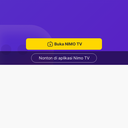
Buka NIMO TV
Nonton di aplikasi Nimo TV
Bán kc nimo Lh 0822888222
SBTC TứTồ
ruang mengobrol
Rekomendasi