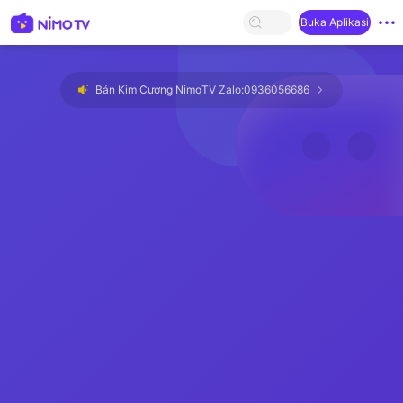
Buka Aplikasi
Bán Kim Cương NimoTV Zalo:0936056686